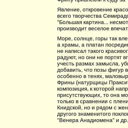
Явление, откровение крас
всего творчества Семирадс
"Большая картина... несмо
производит веселое впеча
Море, солнце, горы так вл
а храмы, а платан посреди
не написал такого красиво
радуют, но они не портят в
учесть размах замысла, уб
добавить, что позы фигур 
особенно в тенях, маловыр
Фрины (натурщицы Праксит
композиция, к которой нап
присутствующих, то она мо
только в сравнении с пле
Книдской, но и рядом с же
другого знаменитого поклон
"Венера Анадиомена" и др.