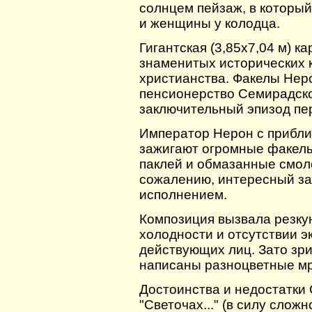
солнцем пейзаж, в которы
и женщины у колодца.
Гигантская (3,85х7,04 м) к
знаменитых исторических 
христианства. Факелы Нер
пенсионерство Семирадско
заключительный эпизод перв
Император Нерон с прибли
зажигают огромные факелы
паклей и обмазанные смол
сожалению, интересный з
исполнением.
Композиция вызвала резкую
холодности и отсутствии э
действующих лиц. Зато зри
написаны разноцветные мр
Достоинства и недостатки
"Светочах..." (в силу слож