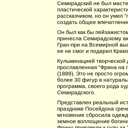
Семирадский не был масте
пластической характерист
рассказчиком, но он умел "
создать общее впечатлени
Он был как бы пейзажисто
принесла Семирадскому ак
Гран-при на Всемирной выс
ее не смог и подарил Крак
Кульминацией творческой 
прославленная "Фрина на 
(1889). Это не просто огр
более 30 фигур в натураль
программа, своего рода х
Семирадского.
Представлен реальный ист
празднике Посейдона грече
мгновение сбросила одежд
земное воплощение богини
Фрину привлекли к суду за 