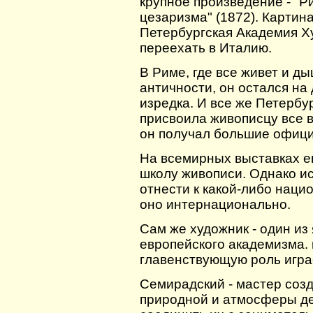
крупное произведение - "
цезаризма" (1872). Картин
Петербургская Академия Ху
переехать в Италию.
В Риме, где все живет и д
античности, он остался на
изредка. И все же Петербу
присвоила живописцу все в
он получал большие офици
На всемирных выставках е
школу живописи. Однако и
отнести к какой-либо наци
оно интернационально.
Сам же художник - один из
европейского академизма. 
главенствующую роль игра
Семирадский - мастер со
природной и атмосферы де