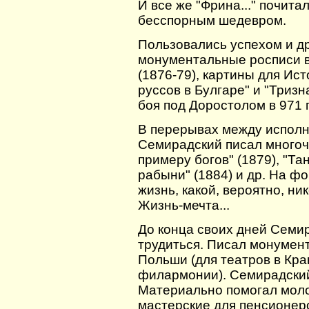
И все же "Фрина..." почит
бесспорным шедевром.
Пользовались успехом и д
монументальные росписи в
(1876-79), картины для Ис
руссов в Булгаре" и "Триз
боя под Доростолом в 971 г
В перерывах между испол
Семирадский писал многоч
примеру богов" (1879), "Та
рабыни" (1884) и др. На ф
жизнь, какой, вероятно, ни
Жизнь-мечта...
До конца своих дней Семи
трудиться. Писал монумен
Польши (для театров в Кра
филармонии). Семирадский
Материально помогал моло
мастерские для пенсионер