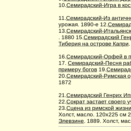
10.
Семирадский-Игра в кос
11.
Семирадский-Из античн
урожая. 1890-е 12.
Семирад
13.
Семирадский-Итальянс
. 1880 15.
Семирадский Ген
Тиберия на острове Капри
16.
Семирадский-Орфей в 
17.
Семирадский-Песня ра
примеру богов
19.
Семирадс
20.
Семирадский-Римская о
1872
21.
Семирадский Генрих Ип
22.
Сократ застает своего 
23.
Сцена из римской жизн
Холст, масло. 120х225 см 2
Элевзине
. 1889. Холст, ма