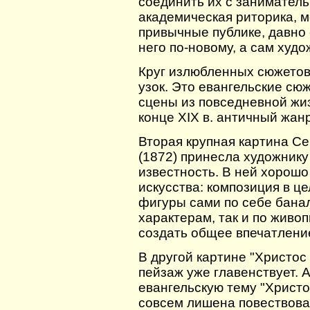
соединить их с занимател
академическая риторика, м
привычные публике, давно
него по-новому, а сам худо
Круг излюбленных сюжетов
узок. Это евангельские сю
сцены из повседневной жи
конце XIX в. античный жанр
Вторая крупная картина Се
(1872) принесла художник
известность. В ней хорош
искусства: композиция в ц
фигуры сами по себе бана
характерам, так и по живо
создать общее впечатление
В другой картине "Христос
пейзаж уже главенствует. 
евангельскую тему "Христо
совсем лишена повествова