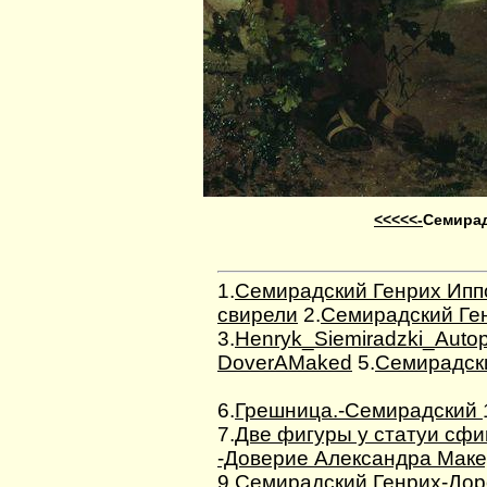
<<<<<-
Семирад
1.
Семирадский Генрих Ипп
свирели
2.
Семирадский Ге
3.
Henryk_Siemiradzki_Autop
DoverAMaked
5.
Семирадски
6.
Грешница.-Семирадский
7.
Две фигуры у статуи сф
-Доверие Александра Маке
9.
Семирадский Генрих-Дор