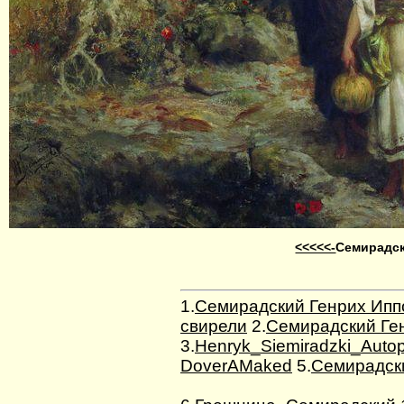
<<<<<-
Семирадск
1.
Семирадский Генрих Ипп
свирели
2.
Семирадский Ге
3.
Henryk_Siemiradzki_Autop
DoverAMaked
5.
Семирадски