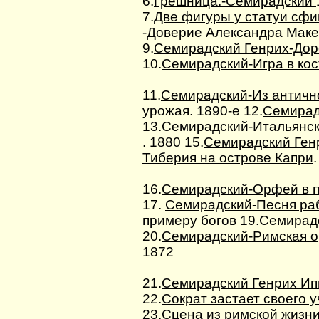
6.
Грешница.-Семирадский
7.
Две фигуры у статуи сф
-Доверие Александра Маке
9.
Семирадский Генрих-Дор
10.
Семирадский-Игра в кос
11.
Семирадский-Из античн
урожая. 1890-е 12.
Семирад
13.
Семирадский-Итальянс
. 1880 15.
Семирадский Ген
Тиберия на острове Капри
16.
Семирадский-Орфей в 
17.
Семирадский-Песня ра
примеру богов
19.
Семирадс
20.
Семирадский-Римская о
1872
21.
Семирадский Генрих Ип
22.
Сократ застает своего 
23.
Сцена из римской жизн