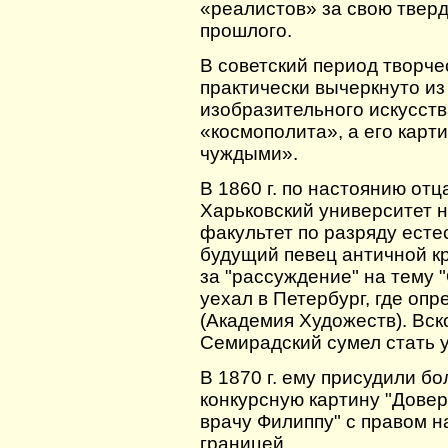
«реалистов» за свою твер
прошлого.
В советский период творч
практически вычеркнуто из
изобразительного искусств
«космополита», а его кар
чуждыми».
В 1860 г. по настоянию от
Харьковский университет 
факультет по разряду есте
будущий певец античной к
за "рассуждение" на тему 
уехал в Петербург, где оп
(Академия Художеств). Вск
Семирадский сумел стать 
В 1870 г. ему присудили б
конкурсную картину "Дове
врачу Филиппу" с правом 
границей.