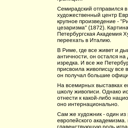
Семирадский отправился в
художественный центр Евр
крупное произведение - "
цезаризма" (1872). Картин
Петербургская Академия Ху
переехать в Италию.
В Риме, где все живет и д
античности, он остался на
изредка. И все же Петербу
присвоила живописцу все в
он получал большие офици
На всемирных выставках е
школу живописи. Однако и
отнести к какой-либо наци
оно интернационально.
Сам же художник - один из
европейского академизма. 
главенствующую роль игра